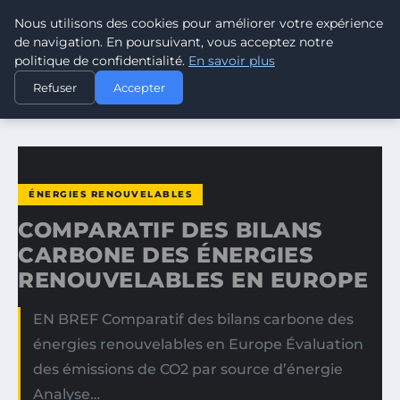
Nous utilisons des cookies pour améliorer votre expérience
CLIMATE GUARDIAN
de navigation. En poursuivant, vous acceptez notre
politique de confidentialité.
En savoir plus
ACCUEIL
ÉNERGIES RENOUVELABLES
Refuser
Accepter
COMPARATIF DES BILANS CARBONE DES ÉNERGIES…
ÉNERGIES RENOUVELABLES
COMPARATIF DES BILANS
CARBONE DES ÉNERGIES
RENOUVELABLES EN EUROPE
EN BREF Comparatif des bilans carbone des
énergies renouvelables en Europe Évaluation
des émissions de CO2 par source d’énergie
Analyse…