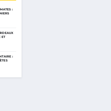
MATES :
INIERS
ORDEAUX
 ET
TAIRE :
ÈTES