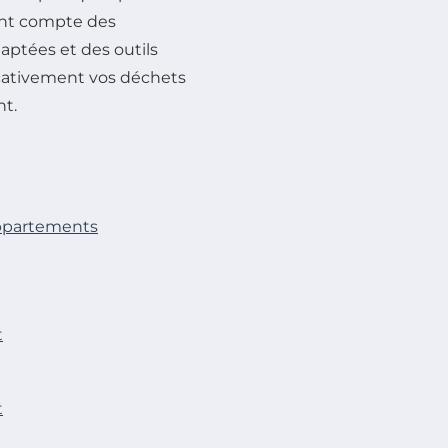
ant compte des
daptées et des outils
ificativement vos déchets
nt.
ppartements
t
t