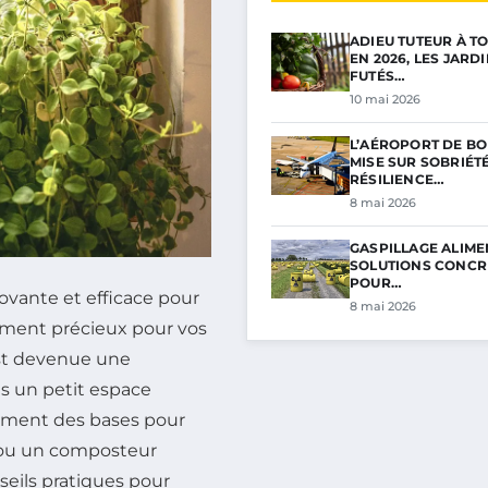
ADIEU TUTEUR À TO
EN 2026, LES JARD
FUTÉS…
10 mai 2026
L’AÉROPORT DE B
MISE SUR SOBRIÉTÉ
RÉSILIENCE…
8 mai 2026
GASPILLAGE ALIMEN
SOLUTIONS CONCR
POUR…
vante et efficace pour
8 mai 2026
ement précieux pour vos
est devenue une
s un petit espace
lement des bases pour
 ou un composteur
seils pratiques pour