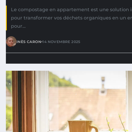
Le compostage en appartement est une solution i
pour transformer vos déchets organiques en un e
pour…
•
INÈS CARON
14 NOVEMBRE 2025