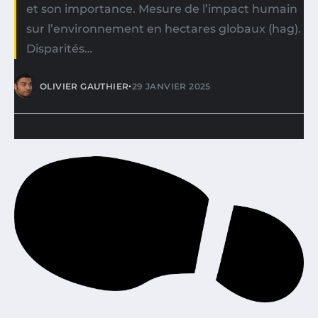
et son importance. Mesure de l’impact humain
sur l’environnement en hectares globaux (hag).
Disparités…
•
OLIVIER GAUTHIER
29 JANVIER 2025