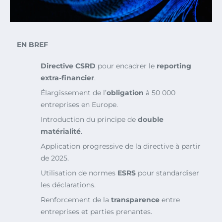
EN BREF
Directive CSRD
pour encadrer le
reporting
extra-financier
.
Élargissement de l’
obligation
à 50 000
entreprises en Europe.
Introduction du principe de
double
matérialité
.
Application progressive de la directive à partir
de 2025.
Utilisation de normes
ESRS
pour standardiser
les déclarations.
Renforcement de la
transparence
entre
entreprises et parties prenantes.