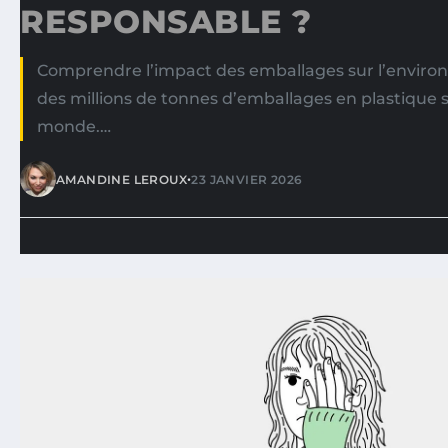
RESPONSABLE ?
Comprendre l’impact des emballages sur l’envir
des millions de tonnes d’emballages en plastique 
monde.…
•
AMANDINE LEROUX
23 JANVIER 2026