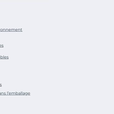
vironnement
es
ables
s
ans l’emballage