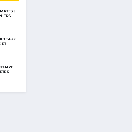
MATES :
INIERS
ORDEAUX
 ET
TAIRE :
ÈTES