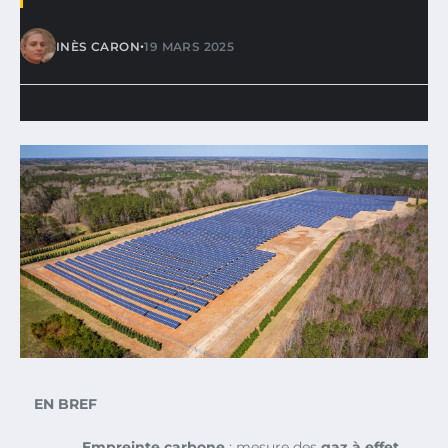
•
INÈS CARON
19 MARS 2025
EN BREF
Empreinte carbone
: mesure des
gaz à effet