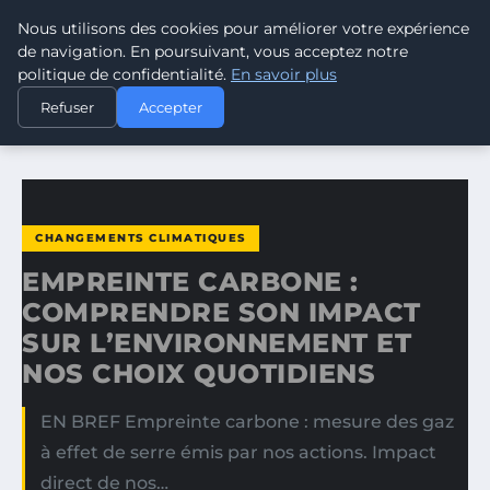
Nous utilisons des cookies pour améliorer votre expérience
CLIMATE GUARDIAN
de navigation. En poursuivant, vous acceptez notre
politique de confidentialité.
En savoir plus
ACCUEIL
CHANGEMENTS CLIMATIQUES
Refuser
Accepter
EMPREINTE CARBONE : COMPRENDRE SON IMPACT SUR…
CHANGEMENTS CLIMATIQUES
EMPREINTE CARBONE :
COMPRENDRE SON IMPACT
SUR L’ENVIRONNEMENT ET
NOS CHOIX QUOTIDIENS
EN BREF Empreinte carbone : mesure des gaz
à effet de serre émis par nos actions. Impact
direct de nos…