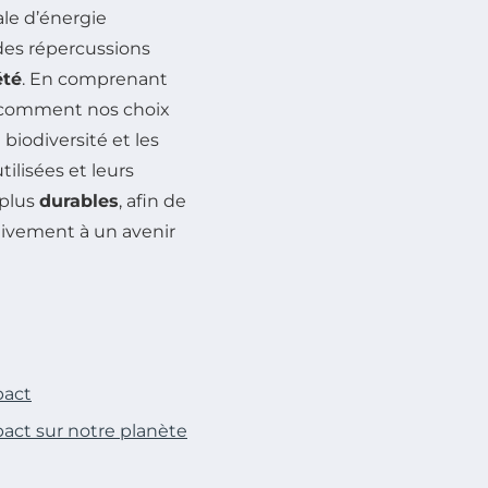
ale d’énergie
des répercussions
été
. En comprenant
 comment nos choix
la biodiversité et les
tilisées et leurs
 plus
durables
, afin de
tivement à un avenir
pact
act sur notre planète