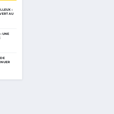
LLEUX :
UVERT AU
: UNE
E
 DE
INUER