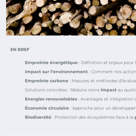
EN BREF
Empreinte énergétique
: Définition et enjeux pour
Impact sur l’environnement
: Comment nos actions
Empreinte carbone
: Mesures et méthodes d’évalua
Solutions concrètes : Réduire notre
impact
au quoti
Energies renouvelables
: Avantages et intégration 
Économie circulaire
: Approche pour un développe
Biodiversité
: Protection des écosystèmes face à la