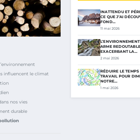
INATTENDU ET PÉRI
CE QUE J’AI DÉCO
FOND…
11 mai 2026
L’ENVIRONNEMENT 
ARME REDOUTABL
EXACERBANT LA…
2 mai 2026
 l’environnement
RÉDUIRE LE TEMPS
 influencent le climat
TRAVAIL POUR DIM
NOTRE…
tion
1 mai 2026
dien
dans nos vies
ment durable
pollution