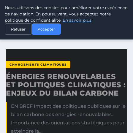
Nous utilisons des cookies pour améliorer votre expérience
CLIMATE GUARDIAN
de navigation. En poursuivant, vous acceptez notre
politique de confidentialité.
En savoir plus
ACCUEIL
CHANGEMENTS CLIMATIQUES
Refuser
Accepter
ÉNERGIES RENOUVELABLES ET POLITIQUES CLIMATIQUES…
CHANGEMENTS CLIMATIQUES
ÉNERGIES RENOUVELABLES
ET POLITIQUES CLIMATIQUES :
ENJEUX DU BILAN CARBONE
EN BREF Impact des politiques publiques sur le
bilan carbone des énergies renouvelables.
Importance des orientations stratégiques pour
atteindre la…