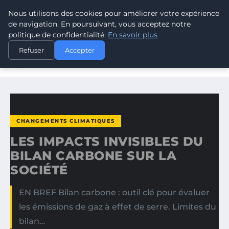
Nous utilisons des cookies pour améliorer votre expérience
CLIMATE GUARDIAN
de navigation. En poursuivant, vous acceptez notre
politique de confidentialité.
En savoir plus
ACCUEIL
CHANGEMENTS CLIMATIQUES
Refuser
Accepter
LES IMPACTS INVISIBLES DU BILAN CARBONE SUR LA
SOCIÉTÉ
CHANGEMENTS CLIMATIQUES
LES IMPACTS INVISIBLES DU
BILAN CARBONE SUR LA
SOCIÉTÉ
EN BREF Bilan carbone : outil clé pour évaluer
les émissions de gaz à effet de serre. Limites du
bilan…