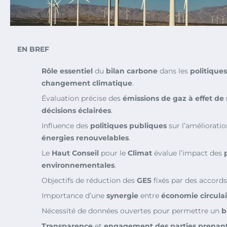
EN BREF
Rôle essentiel
du
bilan carbone
dans les
politique
changement climatique
.
Évaluation précise des
émissions de gaz à effet de 
décisions éclairées
.
Influence des
politiques publiques
sur l’améliorati
énergies renouvelables
.
Le
Haut Conseil
pour le
Climat
évalue l’impact des
environnementales
.
Objectifs de réduction des
GES
fixés par des accords
Importance d’une
synergie
entre
économie circulai
Nécessité de données ouvertes pour permettre un
b
Transparence
et
engagement des parties prenan