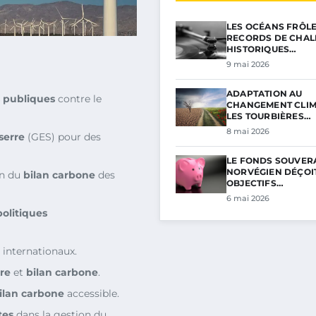
LES OCÉANS FRÔL
RECORDS DE CHAL
HISTORIQUES…
9 mai 2026
ADAPTATION AU
s publiques
contre le
CHANGEMENT CLIM
LES TOURBIÈRES…
8 mai 2026
serre
(GES) pour des
LE FONDS SOUVER
NORVÉGIEN DÉÇOIT
on du
bilan carbone
des
OBJECTIFS…
6 mai 2026
politiques
 internationaux.
re
et
bilan carbone
.
ilan carbone
accessible.
tes
dans la gestion du