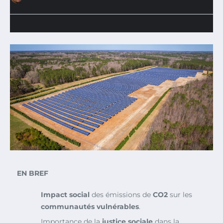
EN BREF
Impact social
des émissions de
CO2
sur les
communautés vulnérables
.
Importance de la
justice sociale
dans la