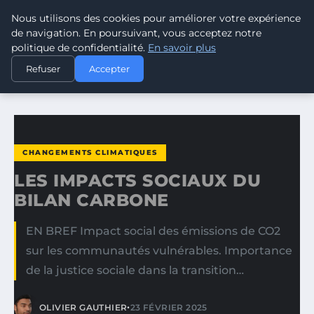
Nous utilisons des cookies pour améliorer votre expérience
CLIMATE GUARDIAN
de navigation. En poursuivant, vous acceptez notre
politique de confidentialité.
En savoir plus
ACCUEIL
CHANGEMENTS CLIMATIQUES
Refuser
Accepter
LES IMPACTS SOCIAUX DU BILAN CARBONE
CHANGEMENTS CLIMATIQUES
LES IMPACTS SOCIAUX DU
BILAN CARBONE
EN BREF Impact social des émissions de CO2
sur les communautés vulnérables. Importance
de la justice sociale dans la transition…
•
OLIVIER GAUTHIER
23 FÉVRIER 2025