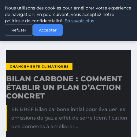
Nous utilisons des cookies pour améliorer votre expérience
CLIMATE GUARDIAN
de navigation. En poursuivant, vous acceptez notre
politique de confidentialité.
En savoir plus
ACCUEIL
CHANGEMENTS CLIMATIQUES
Refuser
Accepter
BILAN CARBONE : COMMENT ÉTABLIR UN PLAN D’ACTION…
CHANGEMENTS CLIMATIQUES
BILAN CARBONE : COMMENT
ÉTABLIR UN PLAN D’ACTION
CONCRET
EN BREF Bilan carbone initial pour évaluer les
émissions de gaz à effet de serre Identification
des domenes à améliorer…