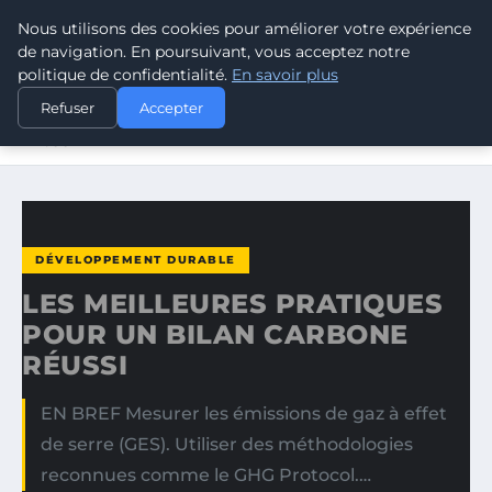
Nous utilisons des cookies pour améliorer votre expérience
CLIMATE GUARDIAN
de navigation. En poursuivant, vous acceptez notre
politique de confidentialité.
En savoir plus
ACCUEIL
DÉVELOPPEMENT DURABLE
Refuser
Accepter
LES MEILLEURES PRATIQUES POUR UN BILAN CARBONE
RÉUSSI
DÉVELOPPEMENT DURABLE
LES MEILLEURES PRATIQUES
POUR UN BILAN CARBONE
RÉUSSI
EN BREF Mesurer les émissions de gaz à effet
de serre (GES). Utiliser des méthodologies
reconnues comme le GHG Protocol.…