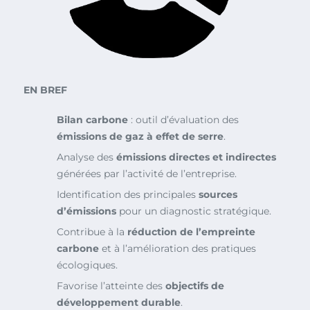
EN BREF
Bilan carbone
: outil d’évaluation des
émissions de gaz à effet de serre
.
Analyse des
émissions directes et indirectes
générées par l’activité de l’entreprise.
Identification des principales
sources
d’émissions
pour un diagnostic stratégique.
Contribue à la
réduction de l’empreinte
carbone
et à l’amélioration des pratiques
écologiques.
Favorise l’atteinte des
objectifs de
développement durable
.