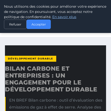
Nous utilisons des cookies pour améliorer votre expérience
CLIMATE GUARDIAN
de navigation. En poursuivant, vous acceptez notre
politique de confidentialité.
En savoir plus
ACCUEIL
DÉVELOPPEMENT DURABLE
Refuser
Accepter
BILAN CARBONE ET ENTREPRISES : UN ENGAGEMENT POUR
LE…
DÉVELOPPEMENT DURABLE
BILAN CARBONE ET
ENTREPRISES : UN
ENGAGEMENT POUR LE
DÉVELOPPEMENT DURABLE
EN BREF Bilan carbone : outil d’évaluation des
émissions de gaz à effet de serre. Analyse des