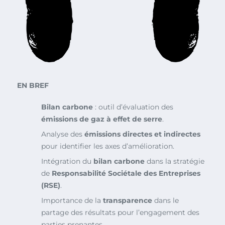
EN BREF
Bilan carbone
: outil d’évaluation des
émissions de gaz à effet de serre
.
Analyse des
émissions directes et indirectes
pour identifier les axes d’amélioration.
Intégration du
bilan carbone
dans la stratégie
de
Responsabilité Sociétale des Entreprises
(RSE)
.
Importance de la
transparence
dans le
partage des résultats pour l’engagement des
parties prenantes.