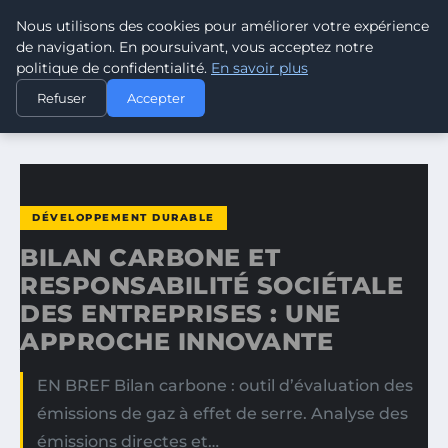
Nous utilisons des cookies pour améliorer votre expérience
CLIMATE GUARDIAN
de navigation. En poursuivant, vous acceptez notre
politique de confidentialité.
En savoir plus
ACCUEIL
DÉVELOPPEMENT DURABLE
Refuser
Accepter
BILAN CARBONE ET RESPONSABILITÉ SOCIÉTALE DES…
DÉVELOPPEMENT DURABLE
BILAN CARBONE ET
RESPONSABILITÉ SOCIÉTALE
DES ENTREPRISES : UNE
APPROCHE INNOVANTE
EN BREF Bilan carbone : outil d’évaluation des
émissions de gaz à effet de serre. Analyse des
émissions directes et…