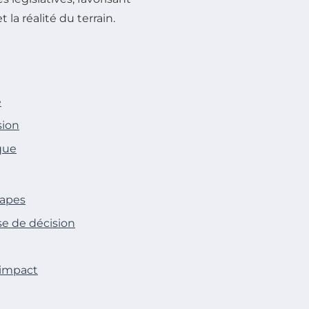
 la réalité du terrain.
e
sion
que
tapes
se de décision
’impact