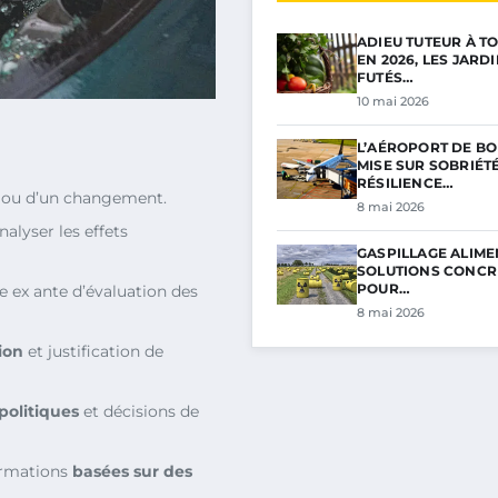
ADIEU TUTEUR À TO
EN 2026, LES JARD
FUTÉS…
10 mai 2026
L’AÉROPORT DE B
MISE SUR SOBRIÉTÉ
RÉSILIENCE…
ou d’un changement.
8 mai 2026
alyser les effets
GASPILLAGE ALIMEN
SOLUTIONS CONCR
POUR…
x ante d’évaluation des
8 mai 2026
ion
et justification de
politiques
et décisions de
formations
basées sur des