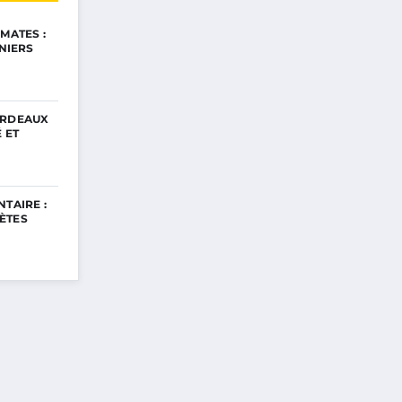
MATES :
INIERS
ORDEAUX
 ET
TAIRE :
ÈTES