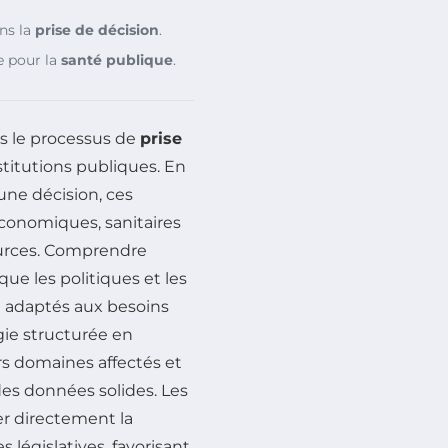
ans la
prise de décision
.
e pour la
santé publique
.
s le processus de
prise
nstitutions publiques. En
une décision, ces
économiques, sanitaires
sources. Comprendre
que les politiques et les
t adaptés aux besoins
ie structurée en
ers domaines affectés et
des données solides. Les
er directement la
 législatives, favorisant