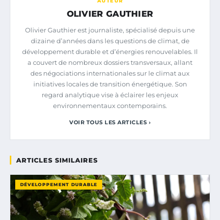
AUTEUR
OLIVIER GAUTHIER
Olivier Gauthier est journaliste, spécialisé depuis une
dizaine d’années dans les questions de climat, de
développement durable et d’énergies renouvelables. Il
a couvert de nombreux dossiers transversaux, allant
des négociations internationales sur le climat aux
initiatives locales de transition énergétique. Son
regard analytique vise à éclairer les enjeux
environnementaux contemporains.
VOIR TOUS LES ARTICLES ›
ARTICLES SIMILAIRES
DÉVELOPPEMENT DURABLE