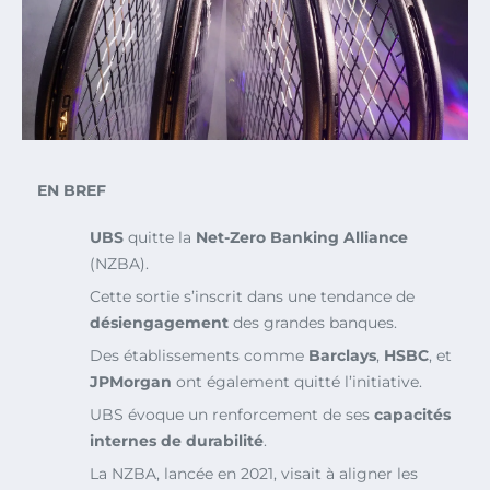
EN BREF
UBS
quitte la
Net-Zero Banking Alliance
(NZBA).
Cette sortie s’inscrit dans une tendance de
désiengagement
des grandes banques.
Des établissements comme
Barclays
,
HSBC
, et
JPMorgan
ont également quitté l’initiative.
UBS évoque un renforcement de ses
capacités
internes de durabilité
.
La NZBA, lancée en 2021, visait à aligner les