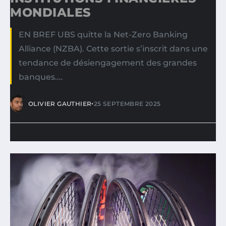
MONDIALES
EN BREF UBS quitte la Net-Zero Banking
Alliance (NZBA). Cette sortie s’inscrit dans une
tendance de désiengagement des grandes
banques.…
•
OLIVIER GAUTHIER
25 SEPTEMBRE 2025