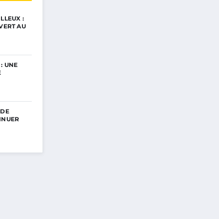
LLEUX :
UVERT AU
: UNE
E
 DE
INUER