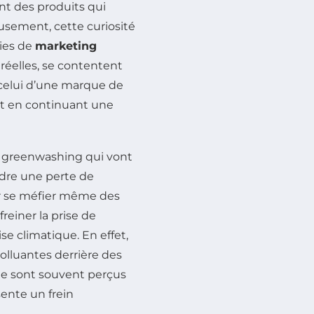
t des produits qui
usement, cette curiosité
gies de
marketing
 réelles, se contentent
celui d’une marque de
ut en continuant une
au greenwashing qui vont
ndre une perte de
ar se méfier même des
einer la prise de
ise climatique. En effet,
olluantes derrière des
able sont souvent perçus
ente un frein