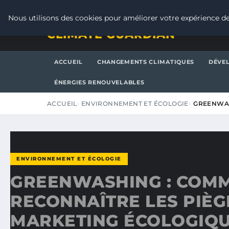
JEUDI 6 AOÛT 2026
Nous utilisons des cookies pour améliorer votre expérience de
CLIMATE GUARDIAN
ACCUEIL
CHANGEMENTS CLIMATIQUES
DÉVE
ÉNERGIES RENOUVELABLES
ACCUEIL
ENVIRONNEMENT ET ÉCOLOGIE
GREENWAS
ENVIRONNEMENT ET ÉCOLOGIE
GREENWASHING : COM
RECONNAÎTRE LES PIÈG
MARKETING ÉCOLOGIQU