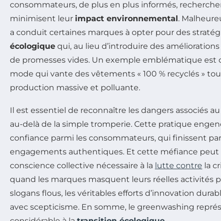
consommateurs, de plus en plus informés, recherchen
minimisent leur
impact environnemental
. Malheure
a conduit certaines marques à opter pour des straté
écologique
qui, au lieu d’introduire des améliorations
de promesses vides. Un exemple emblématique est 
mode qui vante des vêtements « 100 % recyclés » to
production massive et polluante.
Il est essentiel de reconnaître les dangers associés 
au-delà de la simple tromperie. Cette pratique enge
confiance parmi les consommateurs, qui finissent p
engagements authentiques. Et cette méfiance peut fr
conscience collective nécessaire à la
lutte contre
la cr
quand les marques masquent leurs réelles activités p
slogans flous, les véritables efforts d’innovation dur
avec scepticisme. En somme, le greenwashing représ
considérable à la
transition écologique
.