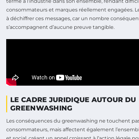
terme à l’industrie dans son ensemble, rendant diffici
consommateurs et marques réellement engagées. Le
à déchiffrer ces messages, car un nombre conséquen
s’accompagnent d’aucune preuve tangible.
LE CADRE JURIDIQUE AUTOUR DU
GREENWASHING
Les conséquences du greenwashing ne touchent pa
consommateurs, mais affectent également l’ensemb
et social, créant un appel croissant à l’action légale p