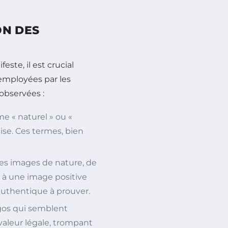
ON DES
te, il est crucial
mployées par les
observées :
 « naturel » ou «
ise. Ces termes, bien
des images de nature, de
t à une image positive
’authentique à prouver.
gos qui semblent
 valeur légale, trompant