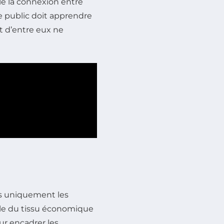
le la connexion entre
 public doit apprendre
t d’entre eux ne
s uniquement les
le du tissu économique
our encadrer les