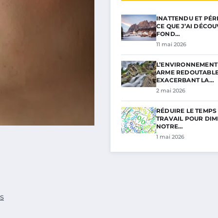
INATTENDU ET PÉRI
CE QUE J’AI DÉCO
FOND…
11 mai 2026
L’ENVIRONNEMENT 
ARME REDOUTABL
EXACERBANT LA…
2 mai 2026
RÉDUIRE LE TEMPS
TRAVAIL POUR DIM
NOTRE…
1 mai 2026
s