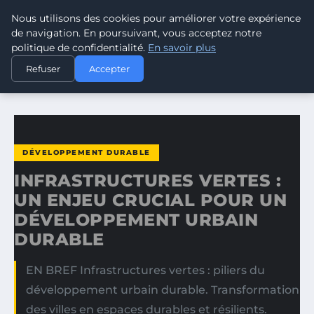
Nous utilisons des cookies pour améliorer votre expérience
CLIMATE GUARDIAN
de navigation. En poursuivant, vous acceptez notre
politique de confidentialité.
En savoir plus
ACCUEIL
DÉVELOPPEMENT DURABLE
Refuser
Accepter
INFRASTRUCTURES VERTES : UN ENJEU CRUCIAL POUR UN…
DÉVELOPPEMENT DURABLE
INFRASTRUCTURES VERTES :
UN ENJEU CRUCIAL POUR UN
DÉVELOPPEMENT URBAIN
DURABLE
EN BREF Infrastructures vertes : piliers du
développement urbain durable. Transformation
des villes en espaces durables et résilients.