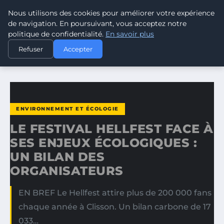
Nous utilisons des cookies pour améliorer votre expérience
CLIMATE GUARDIAN
de navigation. En poursuivant, vous acceptez notre
politique de confidentialité.
En savoir plus
ACCUEIL
ENVIRONNEMENT ET ÉCOLOGIE
Refuser
Accepter
LE FESTIVAL HELLFEST FACE À SES ENJEUX ÉCOLOGIQUES…
ENVIRONNEMENT ET ÉCOLOGIE
LE FESTIVAL HELLFEST FACE À
SES ENJEUX ÉCOLOGIQUES :
UN BILAN DES
ORGANISATEURS
EN BREF Le Hellfest attire plus de 200 000 fans
chaque année à Clisson. Un bilan carbone de 17
033…