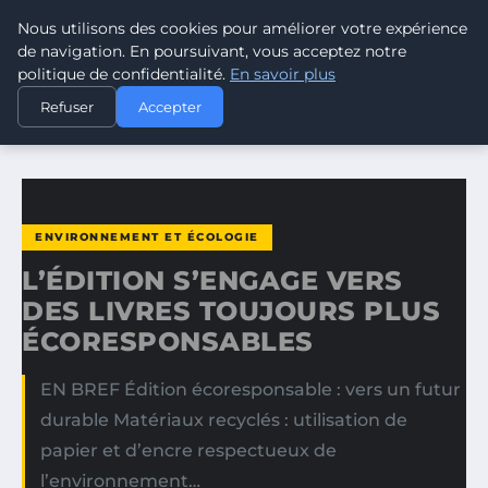
Nous utilisons des cookies pour améliorer votre expérience
CLIMATE GUARDIAN
de navigation. En poursuivant, vous acceptez notre
politique de confidentialité.
En savoir plus
ACCUEIL
ENVIRONNEMENT ET ÉCOLOGIE
Refuser
Accepter
L’ÉDITION S’ENGAGE VERS DES LIVRES TOUJOURS PLUS…
ENVIRONNEMENT ET ÉCOLOGIE
L’ÉDITION S’ENGAGE VERS
DES LIVRES TOUJOURS PLUS
ÉCORESPONSABLES
EN BREF Édition écoresponsable : vers un futur
durable Matériaux recyclés : utilisation de
papier et d’encre respectueux de
l’environnement…