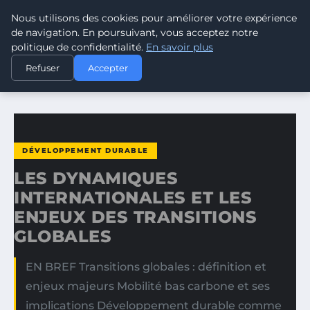
Nous utilisons des cookies pour améliorer votre expérience
CLIMATE GUARDIAN
de navigation. En poursuivant, vous acceptez notre
politique de confidentialité.
En savoir plus
ACCUEIL
DÉVELOPPEMENT DURABLE
Refuser
Accepter
LES DYNAMIQUES INTERNATIONALES ET LES ENJEUX DES…
DÉVELOPPEMENT DURABLE
LES DYNAMIQUES
INTERNATIONALES ET LES
ENJEUX DES TRANSITIONS
GLOBALES
EN BREF Transitions globales : définition et
enjeux majeurs Mobilité bas carbone et ses
implications Développement durable comme