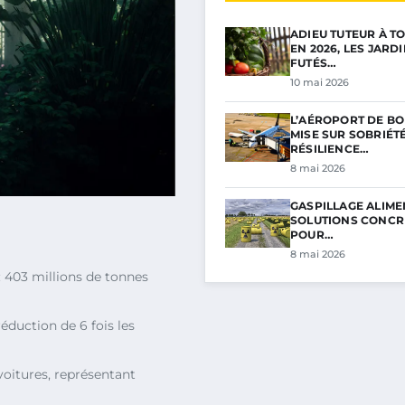
ADIEU TUTEUR À TO
EN 2026, LES JARD
FUTÉS…
10 mai 2026
L’AÉROPORT DE B
MISE SUR SOBRIÉTÉ
RÉSILIENCE…
8 mai 2026
GASPILLAGE ALIMEN
SOLUTIONS CONCR
POUR…
8 mai 2026
: 403 millions de tonnes
réduction de 6 fois les
oitures, représentant