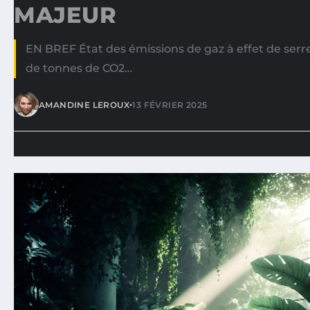
MAJEUR
EN BREF État des émissions de gaz à effet de serre
de tonnes de CO2…
•
AMANDINE LEROUX
13 FÉVRIER 2025