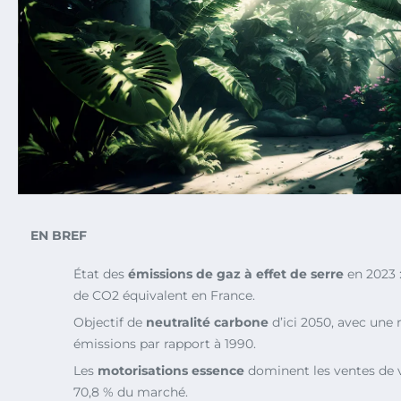
EN BREF
État des
émissions de gaz à effet de serre
en 2023 
de CO2 équivalent en France.
Objectif de
neutralité carbone
d’ici 2050, avec une 
émissions par rapport à 1990.
Les
motorisations essence
dominent les ventes de v
70,8 % du marché.