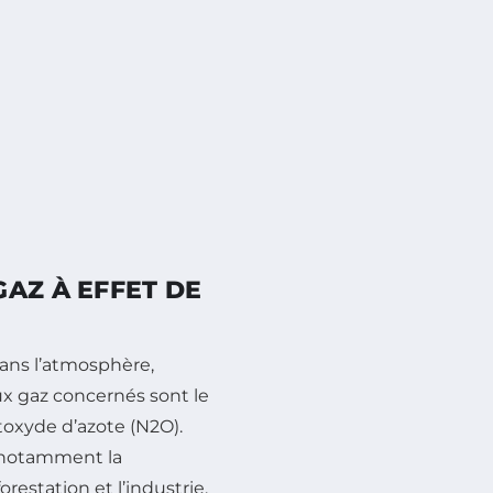
AZ À EFFET DE
dans l’atmosphère,
ux gaz concernés sont le
toxyde d’azote (N2O).
, notamment la
éforestation et l’industrie.