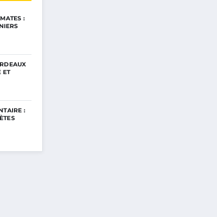
MATES :
INIERS
ORDEAUX
 ET
TAIRE :
ÈTES