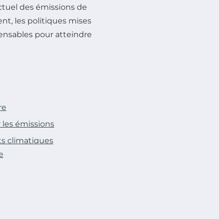
actuel des émissions de
nt, les politiques mises
spensables pour atteindre
re
r les émissions
ts climatiques
e