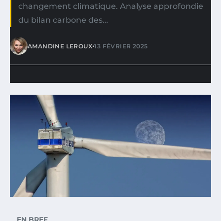
changement climatique. Analyse approfondie
du bilan carbone des…
•
AMANDINE LEROUX
13 FÉVRIER 2025
EN BREF