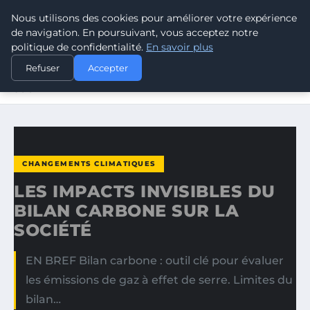
Nous utilisons des cookies pour améliorer votre expérience
CLIMATE GUARDIAN
de navigation. En poursuivant, vous acceptez notre
politique de confidentialité.
En savoir plus
ACCUEIL
CHANGEMENTS CLIMATIQUES
Refuser
Accepter
LES IMPACTS INVISIBLES DU BILAN CARBONE SUR LA
SOCIÉTÉ
CHANGEMENTS CLIMATIQUES
LES IMPACTS INVISIBLES DU
BILAN CARBONE SUR LA
SOCIÉTÉ
EN BREF Bilan carbone : outil clé pour évaluer
les émissions de gaz à effet de serre. Limites du
bilan…