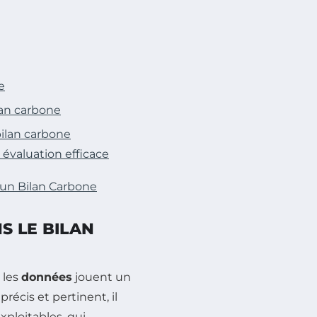
e
lan carbone
bilan carbone
 évaluation efficace
’un Bilan Carbone
S LE BILAN
, les
données
jouent un
précis et pertinent, il
xploitables, qui