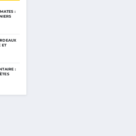
MATES :
INIERS
ORDEAUX
 ET
TAIRE :
ÈTES