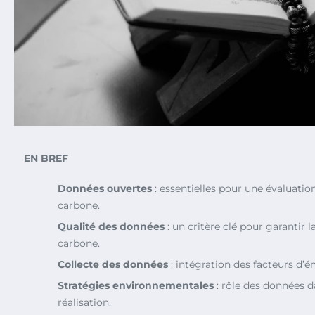
EN BREF
Données ouvertes
: essentielles pour une évaluatio
carbone.
Qualité des données
: un critère clé pour garantir la
carbone.
Collecte des données
: intégration des facteurs d’ém
Stratégies environnementales
: rôle des données da
réalisation.