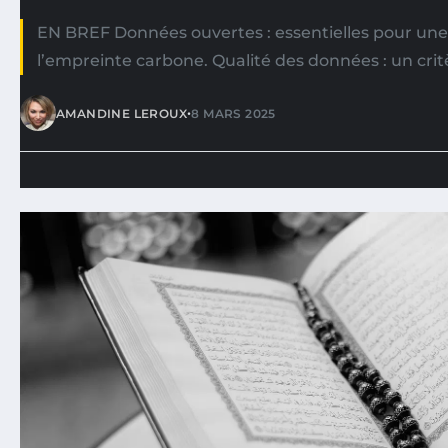
EN BREF Données ouvertes : essentielles pour une
l’empreinte carbone. Qualité des données : un crit
•
AMANDINE LEROUX
8 MARS 2025