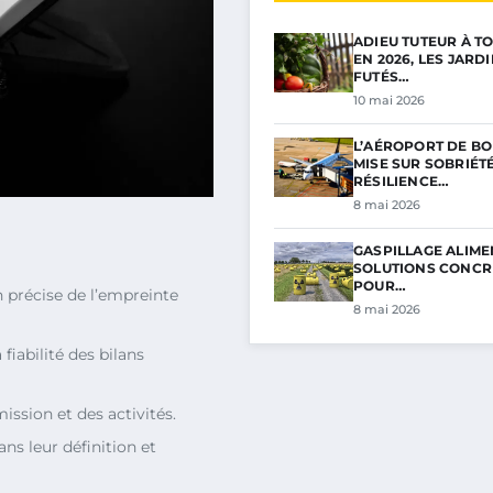
ADIEU TUTEUR À TO
EN 2026, LES JARD
FUTÉS…
10 mai 2026
L’AÉROPORT DE B
MISE SUR SOBRIÉTÉ
RÉSILIENCE…
8 mai 2026
GASPILLAGE ALIMEN
SOLUTIONS CONCR
POUR…
n précise de l’empreinte
8 mai 2026
 fiabilité des bilans
ission et des activités.
ns leur définition et