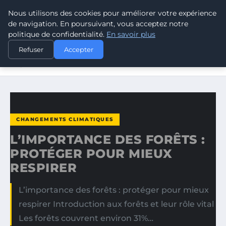
Nous utilisons des cookies pour améliorer votre expérience
CLIMATE GUARDIAN
de navigation. En poursuivant, vous acceptez notre
politique de confidentialité.
En savoir plus
ACCUEIL
CHANGEMENTS CLIMATIQUES
Refuser
Accepter
L’IMPORTANCE DES FORÊTS : PROTÉGER POUR MIEUX
RESPIRER
CHANGEMENTS CLIMATIQUES
L’IMPORTANCE DES FORÊTS :
PROTÉGER POUR MIEUX
RESPIRER
L’importance des forêts : protéger pour mieux
respirer Introduction aux forêts et leur rôle vital
Les forêts couvrent environ 31%…