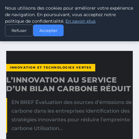
Nous utilisons des cookies pour améliorer votre expérience
CLIMATE GUARDIAN
de navigation. En poursuivant, vous acceptez notre
politique de confidentialité.
En savoir plus
ACCUEIL
INNOVATION ET TECHNOLOGIES VERTES
Refuser
Accepter
L’INNOVATION AU SERVICE D’UN BILAN CARBONE RÉDUIT
INNOVATION ET TECHNOLOGIES VERTES
L’INNOVATION AU SERVICE
D’UN BILAN CARBONE RÉDUIT
EN BREF Évaluation des sources d’émissions de
carbone dans les entreprises Identification des
stratégies innovantes pour réduire l’empreinte
carbone Utilisation…