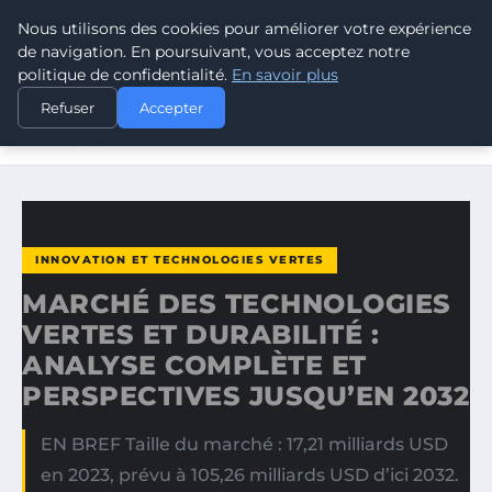
Nous utilisons des cookies pour améliorer votre expérience
CLIMATE GUARDIAN
de navigation. En poursuivant, vous acceptez notre
politique de confidentialité.
En savoir plus
ACCUEIL
INNOVATION ET TECHNOLOGIES VERTES
Refuser
Accepter
MARCHÉ DES TECHNOLOGIES VERTES ET DURABILITÉ :
ANALYSE…
INNOVATION ET TECHNOLOGIES VERTES
MARCHÉ DES TECHNOLOGIES
VERTES ET DURABILITÉ :
ANALYSE COMPLÈTE ET
PERSPECTIVES JUSQU’EN 2032
EN BREF Taille du marché : 17,21 milliards USD
en 2023, prévu à 105,26 milliards USD d’ici 2032.