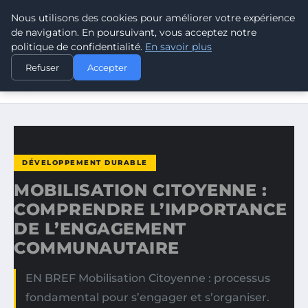
Nous utilisons des cookies pour améliorer votre expérience
CLIMATE GUARDIAN
de navigation. En poursuivant, vous acceptez notre
politique de confidentialité.
En savoir plus
ACCUEIL
DÉVELOPPEMENT DURABLE
Refuser
Accepter
MOBILISATION CITOYENNE : COMPRENDRE L’IMPORTANCE
DE…
DÉVELOPPEMENT DURABLE
MOBILISATION CITOYENNE :
COMPRENDRE L’IMPORTANCE
DE L’ENGAGEMENT
COMMUNAUTAIRE
EN BREF Mobilisation Citoyenne : processus
fondamental pour s’engager et s’organiser.