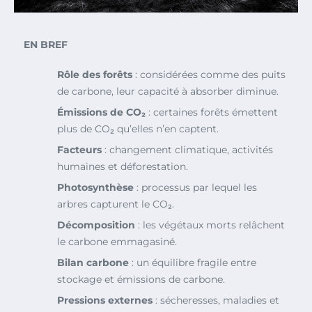
EN BREF
Rôle des forêts
: considérées comme des puits
de carbone, leur capacité à absorber diminue.
Émissions de CO₂
: certaines forêts émettent
plus de CO₂ qu’elles n’en captent.
Facteurs
: changement climatique, activités
humaines et déforestation.
Photosynthèse
: processus par lequel les
arbres capturent le CO₂.
Décomposition
: les végétaux morts relâchent
le carbone emmagasiné.
Bilan carbone
: un équilibre fragile entre
stockage et émissions de carbone.
Pressions externes
: sécheresses, maladies et