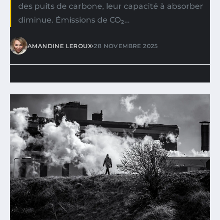
des puits de carbone, leur capacité à absorber
diminue. Émissions de CO₂…
•
AMANDINE LEROUX
28 NOVEMBRE 2025