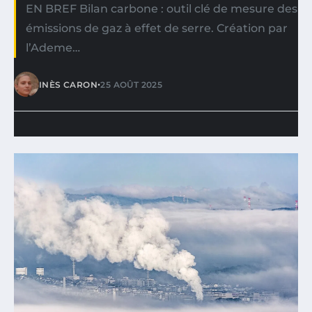
EN BREF Bilan carbone : outil clé de mesure des
émissions de gaz à effet de serre. Création par
l’Ademe…
•
INÈS CARON
25 AOÛT 2025