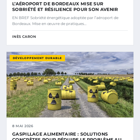
L’AÉROPORT DE BORDEAUX MISE SUR
SOBRIÉTÉ ET RÉSILIENCE POUR SON AVENIR
EN BREF Sobriété énergétique adoptée par l’aéroport de
Bordeaux. Mise en œuvre de pratiques…
INÈS CARON
DÉVELOPPEMENT DURABLE
8 MAI 2026
GASPILLAGE ALIMENTAIRE : SOLUTIONS
CONCRÈTES POUR RÉDUIRE LE PROBLÈME AU