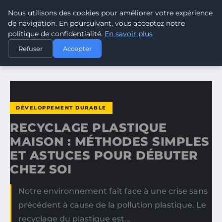
Nous utilisons des cookies pour améliorer votre expérience
CLIMATE GUARDIAN
de navigation. En poursuivant, vous acceptez notre
politique de confidentialité.
En savoir plus
ACCUEIL
DÉVELOPPEMENT DURABLE
Refuser
Accepter
RECYCLAGE PLASTIQUE MAISON : MÉTHODES SIMPLES ET…
DÉVELOPPEMENT DURABLE
RECYCLAGE PLASTIQUE
MAISON : MÉTHODES SIMPLES
ET ASTUCES POUR DÉBUTER
CHEZ SOI
Notre environnement fait face à une crise sans
précédent à cause de la pollution plastique. Le
recyclage du plastique est…