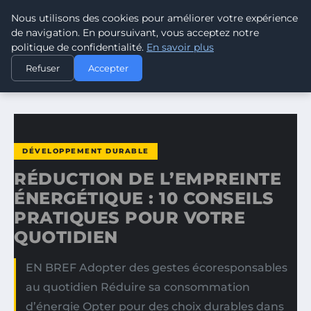
Nous utilisons des cookies pour améliorer votre expérience
CLIMATE GUARDIAN
de navigation. En poursuivant, vous acceptez notre
politique de confidentialité.
En savoir plus
ACCUEIL
DÉVELOPPEMENT DURABLE
Refuser
Accepter
RÉDUCTION DE L’EMPREINTE ÉNERGÉTIQUE : 10 CONSEILS…
DÉVELOPPEMENT DURABLE
RÉDUCTION DE L’EMPREINTE
ÉNERGÉTIQUE : 10 CONSEILS
PRATIQUES POUR VOTRE
QUOTIDIEN
EN BREF Adopter des gestes écoresponsables
au quotidien Réduire sa consommation
d’énergie Opter pour des choix durables dans