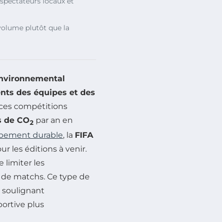
spectateurs locaux et
 volume plutôt que la
environnemental
nts
des équipes et des
 ces compétitions
s de CO
par an en
2
pement durable
, la
FIFA
 les éditions à venir.
e limiter les
 de matchs. Ce type de
, soulignant
ortive plus