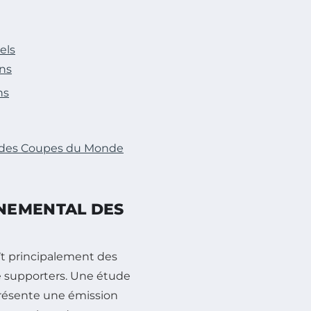
els
ons
ns
e des Coupes du Monde
NEMENTAL DES
ît principalement des
 de supporters. Une étude
eprésente une émission