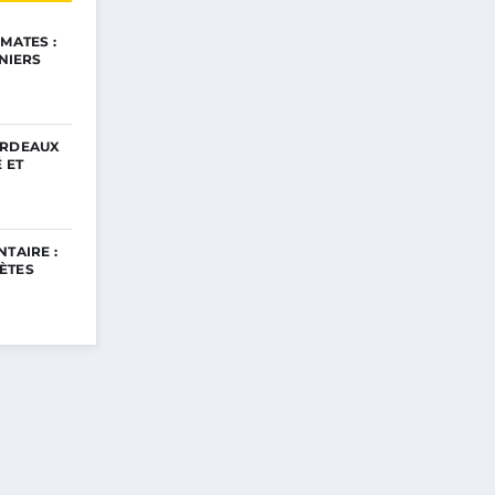
MATES :
INIERS
ORDEAUX
 ET
TAIRE :
ÈTES