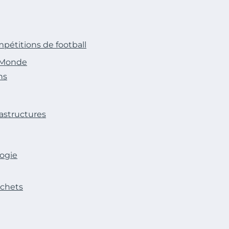
étitions de football
u Monde
ns
rastructures
logie
échets