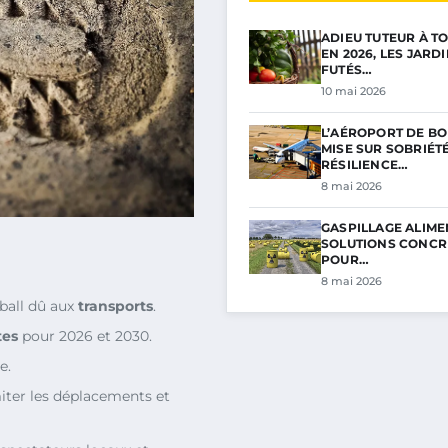
ADIEU TUTEUR À TO
EN 2026, LES JARD
FUTÉS…
10 mai 2026
L’AÉROPORT DE B
MISE SUR SOBRIÉTÉ
RÉSILIENCE…
8 mai 2026
GASPILLAGE ALIMEN
SOLUTIONS CONCR
POUR…
8 mai 2026
ball dû aux
transports
.
tes
pour 2026 et 2030.
e.
miter les déplacements et