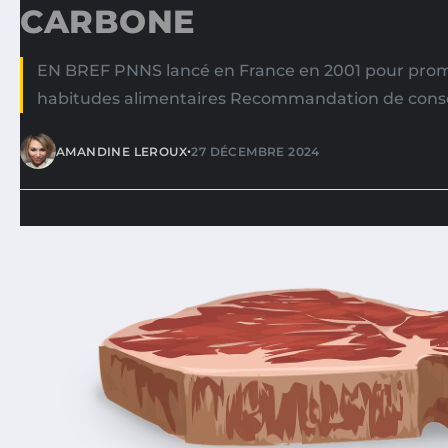
CARBONE
EN BREF PNNS lancé en France en 2001 pour prom
habitudes alimentaires Recommandation de con
•
AMANDINE LEROUX
27 DÉCEMBRE 2024