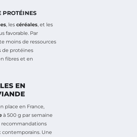
E PROTÉINES
ses
, les
céréales
, et les
s favorable. Par
site moins de ressources
s de protéines
n fibres et en
LES EN
VIANDE
n place en France,
e
à 500 g par semaine
ces recommandations
x contemporains. Une