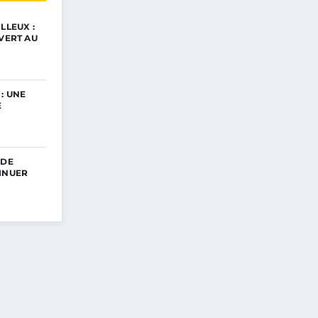
LLEUX :
UVERT AU
: UNE
E
 DE
INUER