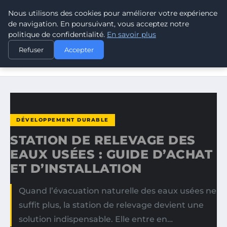
Nous utilisons des cookies pour améliorer votre expérience
CLIMATE GUARDIAN
de navigation. En poursuivant, vous acceptez notre
politique de confidentialité.
En savoir plus
ACCUEIL
DÉVELOPPEMENT DURABLE
Refuser
Accepter
STATION DE RELEVAGE DES EAUX USÉES : GUIDE D’ACHAT
ET…
DÉVELOPPEMENT DURABLE
STATION DE RELEVAGE DES
EAUX USÉES : GUIDE D’ACHAT
ET D’INSTALLATION
Quand l’évacuation naturelle des eaux usées ne
suffit plus, la station de relevage devient une
solution indispensable. Elle entre en…