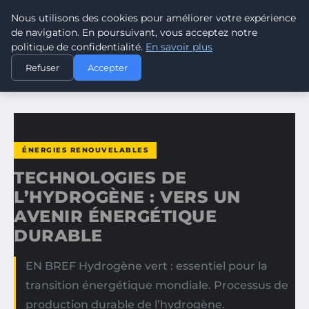
Nous utilisons des cookies pour améliorer votre expérience
CLIMATE GUARDIAN
de navigation. En poursuivant, vous acceptez notre
politique de confidentialité.
En savoir plus
ACCUEIL
ÉNERGIES RENOUVELABLES
Refuser
Accepter
TECHNOLOGIES DE L’HYDROGÈNE : VERS UN AVENIR…
ÉNERGIES RENOUVELABLES
TECHNOLOGIES DE
L’HYDROGÈNE : VERS UN
AVENIR ÉNERGÉTIQUE
DURABLE
EN BREF Hydrogène vert : essentiel pour la
transition énergétique mondiale. Processus de
production durable de l’hydrogène.