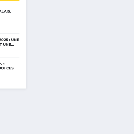
ALAIS,
025 : UNE
ET UNE…
, «
UOI CES