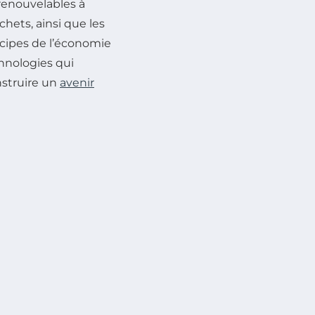
 renouvelables à
échets, ainsi que les
ncipes de l’économie
hnologies qui
nstruire un
avenir