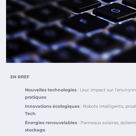
EN BREF
Nouvelles technologies
: Leur impact sur l’enviro
pratiques
.
Innovations écologiques
: Robots intelligents, prod
Tech
.
Énergies renouvelables
: Panneaux solaires, éolienn
stockage
.