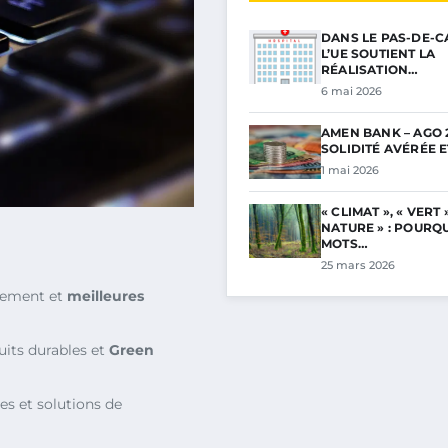
DANS LE PAS-DE-C
L’UE SOUTIENT LA
RÉALISATION…
6 mai 2026
AMEN BANK – AGO 2
SOLIDITÉ AVÉRÉE 
1 mai 2026
« CLIMAT », « VERT »
NATURE » : POURQ
MOTS…
25 mars 2026
nnement et
meilleures
uits durables et
Green
es et solutions de