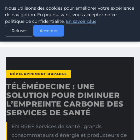
Nous utilisons des cookies pour améliorer votre expérience
CLIMATE GUARDIAN
de navigation. En poursuivant, vous acceptez notre
politique de confidentialité.
En savoir plus
ACCUEIL
DÉVELOPPEMENT DURABLE
Refuser
Accepter
TÉLÉMÉDECINE : UNE SOLUTION POUR DIMINUER
L’EMPREINTE…
DÉVELOPPEMENT DURABLE
TÉLÉMÉDECINE : UNE
SOLUTION POUR DIMINUER
L’EMPREINTE CARBONE DES
SERVICES DE SANTÉ
EN BREF Services de santé : grands
consommateurs d’énergie et producteurs de