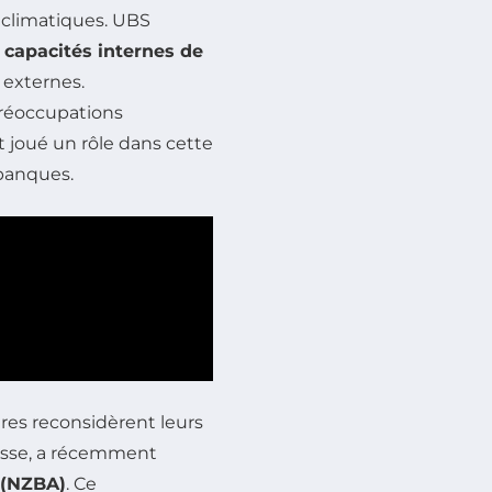
s climatiques. UBS
s
capacités internes de
s externes.
réoccupations
 joué un rôle dans cette
 banques.
res reconsidèrent leurs
uisse, a récemment
 (NZBA)
. Ce