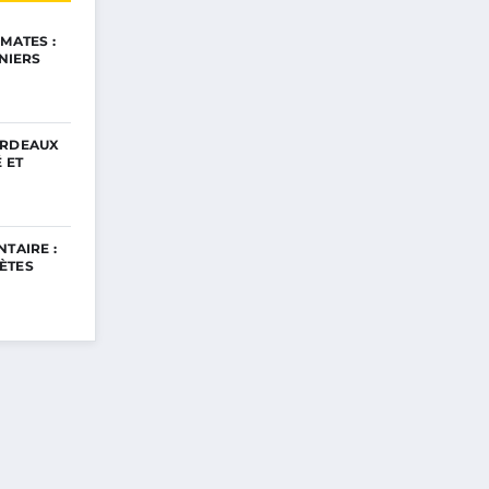
MATES :
INIERS
ORDEAUX
 ET
TAIRE :
ÈTES