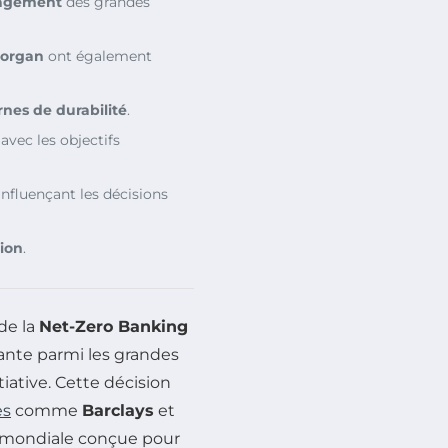
agement
des grandes
organ
ont également
rnes de durabilité
.
avec les objectifs
nfluençant les décisions
ion
.
de la
Net-Zero Banking
ante parmi les grandes
tiative. Cette décision
es
comme
Barclays
et
ce mondiale conçue pour