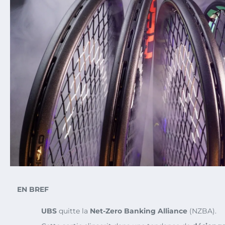
EN BREF
UBS
quitte la
Net-Zero Banking Alliance
(NZBA).