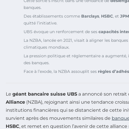
Cette sortie s’inscrit dans une tendance de
désieng
banques.
Des établissements comme
Barclays
,
HSBC
, et
JPM
quitté l’initiative.
UBS évoque un renforcement de ses
capacités inte
La NZBA, lancée en 2021, visait à aligner les banques 
climatiques mondiaux.
La pression politique et réglementaire a augmenté, i
des banques.
Face à l’exode, la NZBA assouplit ses
règles d’adhés
Le
géant bancaire suisse UBS
a annoncé son retrait 
Alliance
(NZBA), rejoignant ainsi une tendance croiss
institutions financières qui se distancient de cette ini
survient après des mouvements similaires de
banqu
HSBC
, et remet en question l’avenir de cette allian