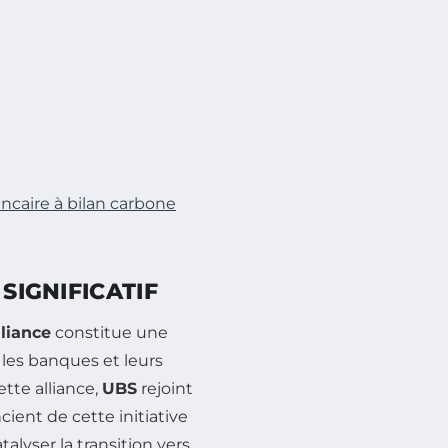
ancaire à bilan carbone
SIGNIFICATIF
liance
constitue une
 les banques et leurs
tte alliance,
UBS
rejoint
ient de cette initiative
lyser la transition vers