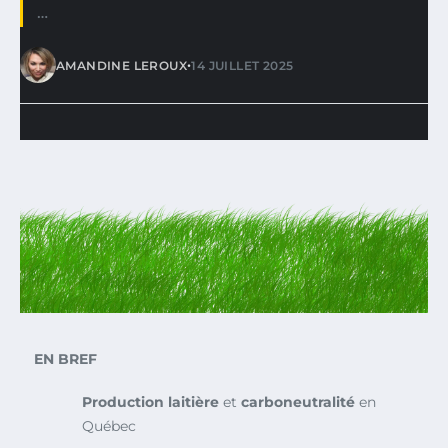
…
•
AMANDINE LEROUX
14 JUILLET 2025
EN BREF
Production laitière
et
carboneutralité
en
Québec