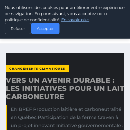
Nous utilisons des cookies pour améliorer votre expérience
CLIMATE GUARDIAN
de navigation. En poursuivant, vous acceptez notre
politique de confidentialité.
En savoir plus
ACCUEIL
CHANGEMENTS CLIMATIQUES
Refuser
Accepter
VERS UN AVENIR DURABLE : LES INITIATIVES POUR UN
LAIT…
CHANGEMENTS CLIMATIQUES
VERS UN AVENIR DURABLE :
LES INITIATIVES POUR UN LAIT
CARBONEUTRE
EN BREF Production laitière et carboneutralité
en Québec Participation de la ferme Craven à
un projet innovant Initiative gouvernementale :