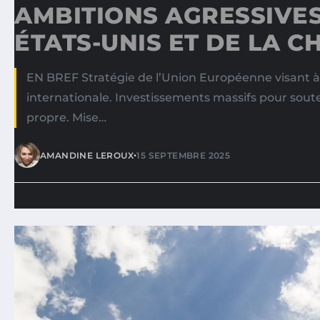
AMBITIONS AGRESSIVES
ÉTATS-UNIS ET DE LA C
EN BREF Stratégie de l’Union Européenne visant à
internationale. Investissements massifs pour soute
propre. Mise…
•
AMANDINE LEROUX
15 SEPTEMBRE 2025