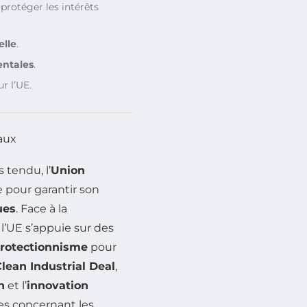
protéger les intérêts
elle
.
entales
.
r l’UE.
aux
 tendu, l’
Union
 pour garantir son
ues
. Face à la
, l’UE s’appuie sur des
rotectionnisme
pour
lean Industrial Deal
,
n
et l’
innovation
es concernant les