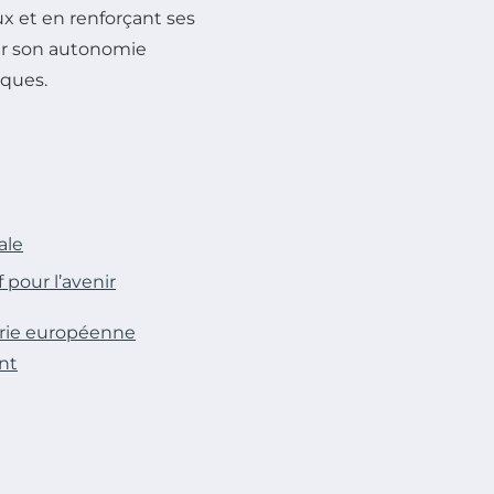
x et en renforçant ses
ver son autonomie
iques.
ale
 pour l’avenir
trie européenne
nt