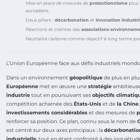
Mise en place de mesures de
protectionnisme
pour 
européens.
Deux piliers :
décarbonation
et
innovation industri
Réactions et craintes des
associations environnem
Neutralité carbone comme objectif à long terme pou
L’Union Européenne face aux défis industriels mondi
Dans un environnement
géopolitique
de plus en plus
Européenne
met en œuvre une
stratégie
ambitieuse
industrie
tout en poursuivant ses
objectifs climatiq
compétition acharnée des
États-Unis
et de
la Chine
investissements considérables
et des mesures de
p
renforcer sa position. Ce plan, connu sous le nom de
C
est centré sur deux axes principaux : la
décarbonatio
industrielle
, tout en étant confronté à des inquiétud