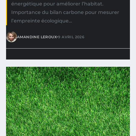
énergétique pour améliorer l’habitat.
Importance du bilan carbone pour mesurer
l’empreinte écologique…
•
AMANDINE LEROUX
9 AVRIL 2026