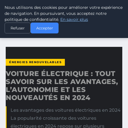
Nous utilisons des cookies pour améliorer votre expérience
CLIMATE GUARDIAN
de navigation. En poursuivant, vous acceptez notre
politique de confidentialité.
En savoir plus
ACCUEIL
ÉNERGIES RENOUVELABLES
Refuser
Accepter
VOITURE ÉLECTRIQUE : TOUT SAVOIR SUR LES AVANTAGES…
ÉNERGIES RENOUVELABLES
VOITURE ÉLECTRIQUE : TOUT
SAVOIR SUR LES AVANTAGES,
L’AUTONOMIE ET LES
NOUVEAUTÉS EN 2024
Les avantages des voitures électriques en 2024
La popularité croissante des voitures
électriques en 2024 repose sur plusieurs