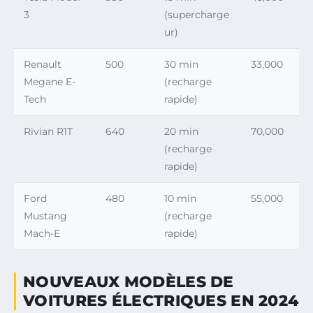
3
(supercharge
ur)
Renault
500
30 min
33,000
Megane E-
(recharge
Tech
rapide)
Rivian R1T
640
20 min
70,000
(recharge
rapide)
Ford
480
10 min
55,000
Mustang
(recharge
Mach-E
rapide)
NOUVEAUX MODÈLES DE
VOITURES ÉLECTRIQUES EN 2024