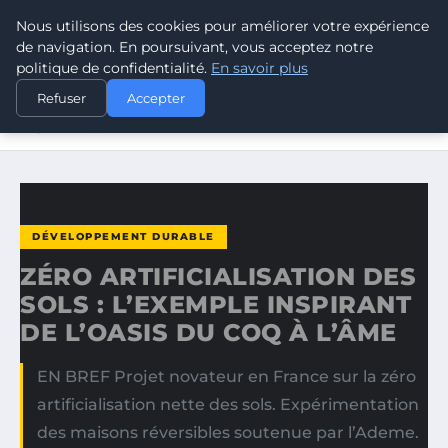
Nous utilisons des cookies pour améliorer votre expérience
CLIMATE GUARDIAN
de navigation. En poursuivant, vous acceptez notre
politique de confidentialité.
En savoir plus
ACCUEIL
DÉVELOPPEMENT DURABLE
Refuser
Accepter
ZÉRO ARTIFICIALISATION DES SOLS : L’EXEMPLE
INSPIRANT…
DÉVELOPPEMENT DURABLE
ZÉRO ARTIFICIALISATION DES
SOLS : L’EXEMPLE INSPIRANT
DE L’OASIS DU COQ À L’ÂME
EN BREF Projet novateur en France sur la zéro
artificialisation nette des sols. Expérimentation
des maisons réversibles soutenue par l’Ademe.