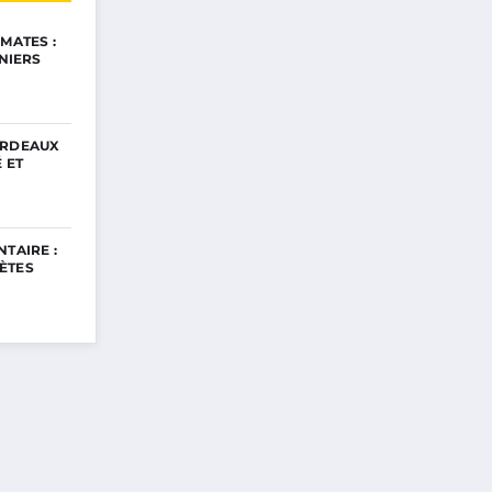
MATES :
INIERS
ORDEAUX
 ET
TAIRE :
ÈTES