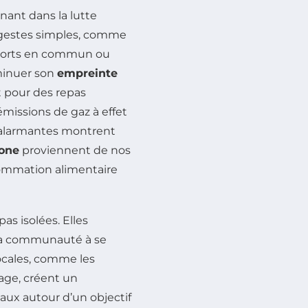
nant dans la lutte
 gestes simples, comme
nsports en commun ou
iminuer son
empreinte
t pour des repas
émissions de gaz à effet
es alarmantes montrent
bone
proviennent de nos
sommation alimentaire
as isolées. Elles
 la communauté à se
locales, comme les
age, créent un
aux autour d’un objectif