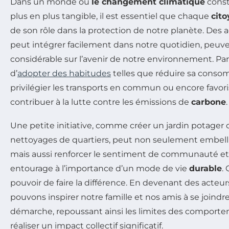
Dans un monde où
le changement climatique
const
plus en plus tangible, il est essentiel que chaque
cit
de son rôle dans la protection de notre planète. Des a
peut intégrer facilement dans notre quotidien, peuv
considérable sur l’avenir de notre environnement. Par 
d’
adopter des habitudes
telles que réduire sa conso
privilégier les transports en commun ou encore favori
contribuer à la lutte contre les émissions de
carbone
.
Une petite initiative, comme créer un jardin potager o
nettoyages de quartiers, peut non seulement embellir
mais aussi renforcer le sentiment de communauté et 
entourage à l’importance d’un mode de vie
durable
.
pouvoir de faire la différence. En devenant des acte
pouvons inspirer notre famille et nos amis à se joindr
démarche, repoussant ainsi les limites des comporte
réaliser un impact collectif significatif.