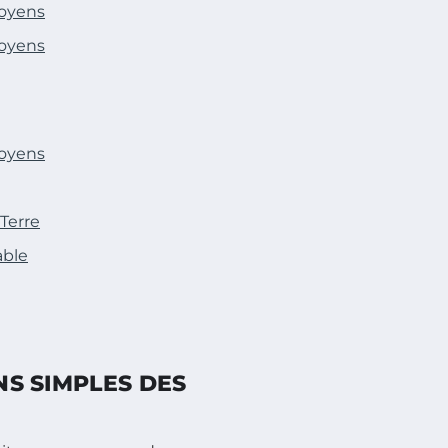
toyens
toyens
toyens
 Terre
able
NS SIMPLES DES