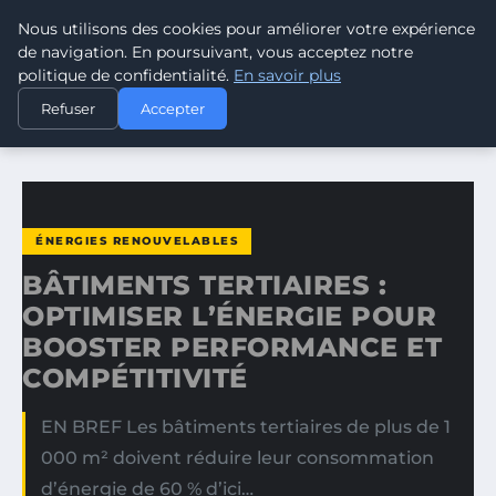
Nous utilisons des cookies pour améliorer votre expérience
CLIMATE GUARDIAN
de navigation. En poursuivant, vous acceptez notre
politique de confidentialité.
En savoir plus
ACCUEIL
ÉNERGIES RENOUVELABLES
Refuser
Accepter
BÂTIMENTS TERTIAIRES : OPTIMISER L’ÉNERGIE POUR…
ÉNERGIES RENOUVELABLES
BÂTIMENTS TERTIAIRES :
OPTIMISER L’ÉNERGIE POUR
BOOSTER PERFORMANCE ET
COMPÉTITIVITÉ
EN BREF Les bâtiments tertiaires de plus de 1
000 m² doivent réduire leur consommation
d’énergie de 60 % d’ici…