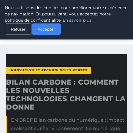
Nous utilisons des cookies pour améliorer votre expérience
CLIMATE GUARDIAN
de navigation. En poursuivant, vous acceptez notre
politique de confidentialité.
En savoir plus
ACCUEIL
INNOVATION ET TECHNOLOGIES VERTES
Refuser
Accepter
BILAN CARBONE : COMMENT LES NOUVELLES
TECHNOLOGIES…
INNOVATION ET TECHNOLOGIES VERTES
BILAN CARBONE : COMMENT
LES NOUVELLES
TECHNOLOGIES CHANGENT LA
DONNE
EN BREF Bilan carbone du numérique : impact
croissant sur l’environnement. Le numérique